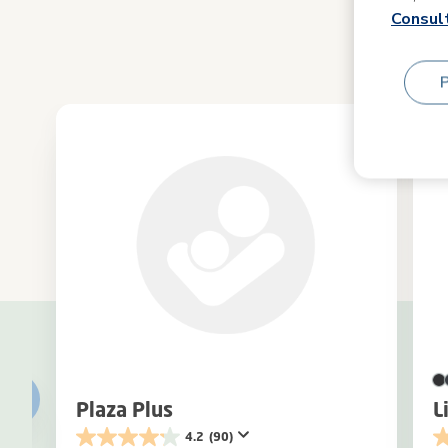
Consult
Plaza Plus
L
4.2
(90)