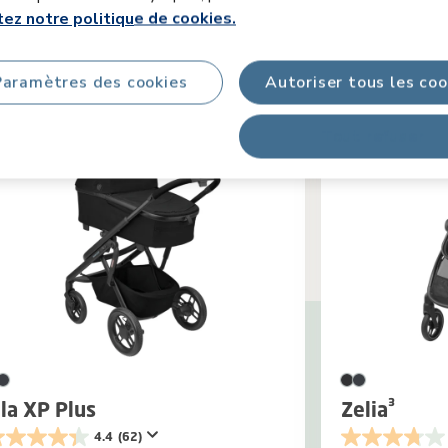
ez notre politique de cookies.
Produits assortis
Paramètres des cookies
Autoriser tous les coo
Tout refuser
ila XP Plus
Zelia³
4.4
(62)