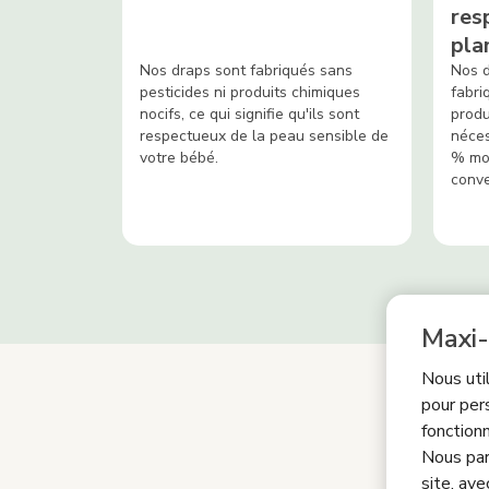
res
pla
Nos draps sont fabriqués sans
Nos d
pesticides ni produits chimiques
fabri
nocifs, ce qui signifie qu'ils sont
produ
respectueux de la peau sensible de
néces
votre bébé.
% moi
conve
Maxi-
Nous uti
pour per
fonctionn
Com
Nous par
site, ave