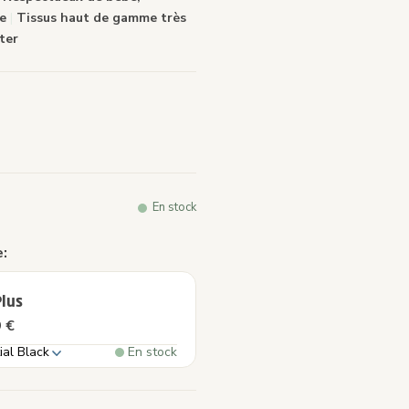
te
|
Tissus haut de gamme très
e
ter
.
En stock
:
Plus
 €
ial Black
En stock