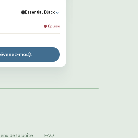
Essential Black
Épuisé
révenez-moi
enu de la boîte
FAQ