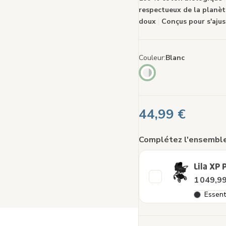
sur
respectueux de la planè
la
mêm
doux
|
Conçus pour s'ajus
page
Couleur
Blanc
44,99 €
Complétez l'ensemble
Lila XP 
1 049,99
Essent