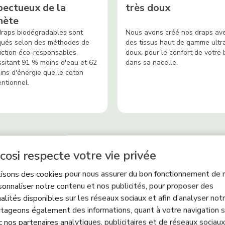
pectueux de la
très doux
nète
raps biodégradables sont
Nous avons créé nos draps av
qués selon des méthodes de
des tissus haut de gamme ultr
ction éco-responsables,
doux, pour le confort de votre
sitant 91 % moins d'eau et 62
dans sa nacelle.
ns d'énergie que le coton
ntionnel.
cosi respecte votre vie privée
lisons des cookies pour nous assurer du bon fonctionnement de n
sonnaliser notre contenu et nos publicités, pour proposer des
alités disponibles sur les réseaux sociaux et afin d’analyser notre
plétez votre Draps de nac
tageons également des informations, quant à votre navigation s
c nos partenaires analytiques, publicitaires et de réseaux sociaux