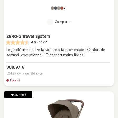
+1
Comparer
ZERO-G Travel System
4.5
(53)
Légèreté infinie
|
De la voiture à la promenade
|
Confort de
sommeil exceptionnel
|
Transport mains libres
|
889,97 €
894,97 €
Prix de référence
Épuisé