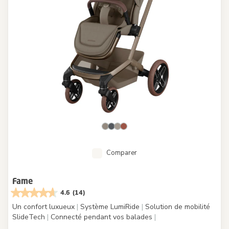
Comparer
Fame
4.6
(14)
Un confort luxueux
|
Système LumiRide
|
Solution de mobilité
SlideTech
|
Connecté pendant vos balades
|