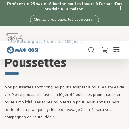
Profitez de 25 % de réduction sur les Jouets à l'achat d'un
produit A la maison.
Cliquez ici et ajoutez-le à votre panier !
Retour gratuit dans les 100 jours
Livraison sous 2 à 4 jours ouvrables
Livraison offerte dès €50. Achetez maintenant!
4,3★ de 5K+ clients satisfaits de nos produits
Accueil
Poussettes
Chercher
My Cart
Poussettes
Nos poussettes sont conçues pour s'adapter à tous les styles de
vie. Notre poussette, avec sa légèreté pour des promenades en
toute simplicité, ses roues tout-terrain pour les aventures hors
route et son pratique système de voyage 3-en-1, sera votre
compagnon de route idéale.