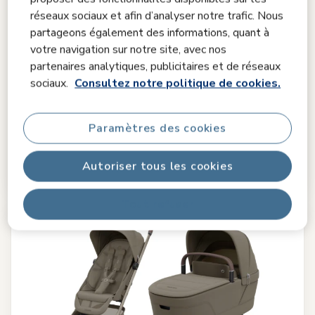
Comparer
réseaux sociaux et afin d’analyser notre trafic. Nous
partageons également des informations, quant à
Fame Coral Slide Pro Système de Voyage
votre navigation sur notre site, avec nos
4.5
(49)
partenaires analytiques, publicitaires et de réseaux
Des déplacements premium dès le premier jour
|
Glissez et
sociaux.
Consultez notre politique de cookies.
partez en toute simplicité
|
Un système de voyage fluide
|
Du
confort dans chaque position
|
Paramètres des cookies
2 139,92 €
2 144,92 €
Prix de référence
Autoriser tous les cookies
Épuisé
Tout refuser