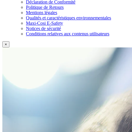
Déclaration de Conformité
Politique de Retours
Mentions légales
Qualités et caractéristiques environnementales
Maxi-Cosi E-Safety
Notices de sécurité
Conditions relatives aux contenus utilisateurs
×