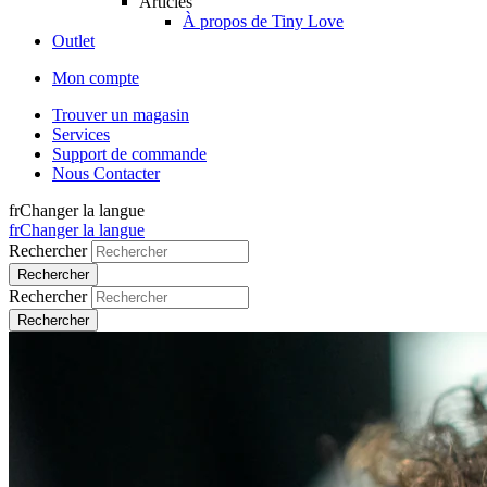
Articles
À propos de Tiny Love
Outlet
Mon compte
Trouver un magasin
Services
Support de commande
Nous Contacter
fr
Changer la langue
fr
Changer la langue
Rechercher
Rechercher