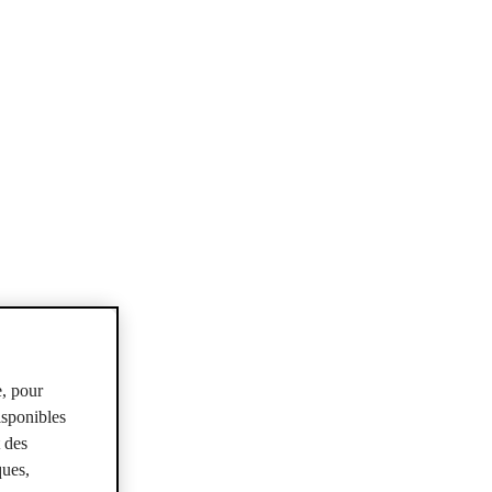
e, pour
isponibles
t des
ques,