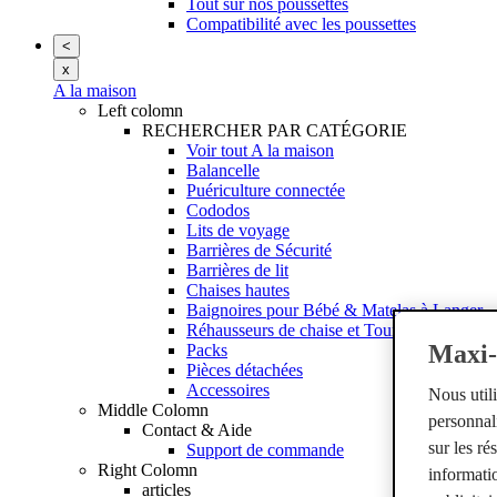
Tout sur nos poussettes
Compatibilité avec les poussettes
<
x
A la maison
Left colomn
RECHERCHER PAR CATÉGORIE
Voir tout A la maison
Balancelle
Puériculture connectée
Cododos
Lits de voyage
Barrières de Sécurité
Barrières de lit
Chaises hautes
Baignoires pour Bébé & Matelas à Langer
Réhausseurs de chaise et Tours d'apprentiss
Maxi-c
Packs
Pièces détachées
Accessoires
Nous util
Middle Colomn
personnali
Contact & Aide
sur les r
Support de commande
Right Colomn
informatio
articles