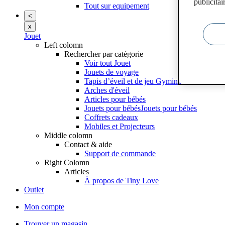
publicitai
Tout sur equipement
<
x
Jouet
Left colomn
Rechercher par catégorie
Voir tout Jouet
Jouets de voyage
Tapis d’éveil et de jeu Gyminis
Arches d'éveil
Articles pour bébés
Jouets pour bébésJouets pour bébés
Coffrets cadeaux
Mobiles et Projecteurs
Middle colomn
Contact & aide
Support de commande
Right Colomn
Articles
À propos de Tiny Love
Outlet
Mon compte
Trouver un magasin