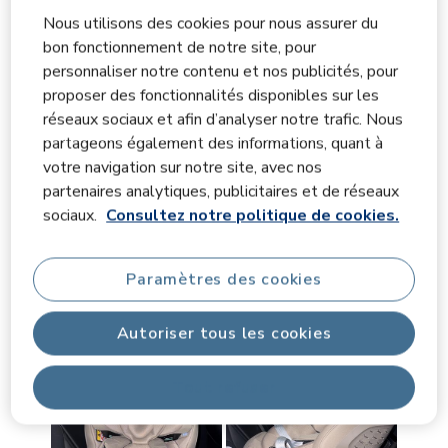
0 avis avec 2 
1 étoile
étoiles
0
Nous utilisons des cookies pour nous assurer du
0 avis avec 1 
bon fonctionnement de notre site, pour
personnaliser notre contenu et nos publicités, pour
Notes moyennes des clients
proposer des fonctionnalités disponibles sur les
Qualité du produit
réseaux sociaux et afin d’analyser notre trafic. Nous
Qualité du produit, 4.5 sur 5
4.5
partageons également des informations, quant à
Facilité d'utilisation
votre navigation sur notre site, avec nos
Facilité d'utilisation, 4.0 sur 5
4.0
partenaires analytiques, publicitaires et de réseaux
sociaux.
Consultez notre politique de cookies.
Confort
Confort, 4.5 sur 5
4.5
Paramètres des cookies
Images et vidéos des clients
Autoriser tous les cookies
Tout refuser