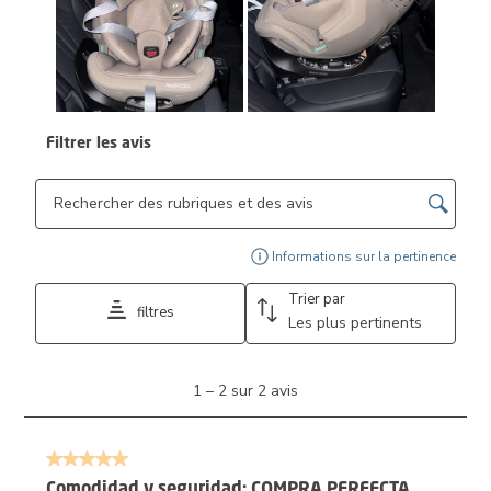
Filtrer les avis
Zone de recherche de sujet et d'avis
Affi
Informations sur la pertinence
Trier par
filtres
Les plus pertinents
1
1
–
2 sur 2
avis
à
2
sur
5 sur 5 étoiles.
2
avis.
Comodidad y seguridad: COMPRA PERFECTA