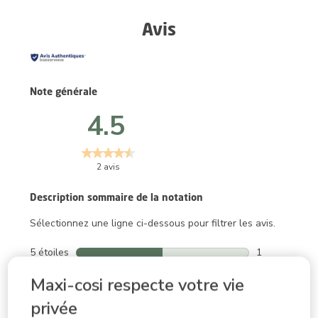
Avis
Note générale
4.5
2 avis
Description sommaire de la notation
Sélectionnez une ligne ci-dessous pour filtrer les avis.
5 étoiles
étoiles
1
1 avis avec 5 
4 étoiles
étoiles
1
Maxi-cosi respecte votre vie
1 avis avec 4 
3 étoiles
étoiles
0
0 avis avec 3 
privée
2 étoiles
étoiles
0