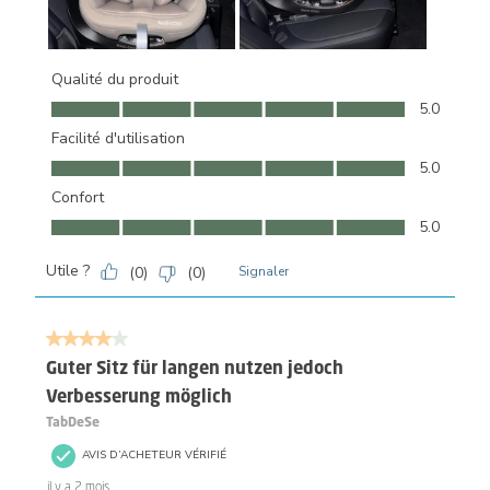
Qualité du produit
Qualité du produit, 5.0 sur 5
5.0
Facilité d'utilisation
Facilité d'utilisation, 5.0 sur 5
5.0
Confort
Confort, 5.0 sur 5
5.0
Utile ?
(
0
)
(
0
)
Signaler
4 sur 5 étoiles.
Guter Sitz für langen nutzen jedoch
Verbesserung möglich
TabDeSe
AVIS D’ACHETEUR VÉRIFIÉ
il y a 2 mois