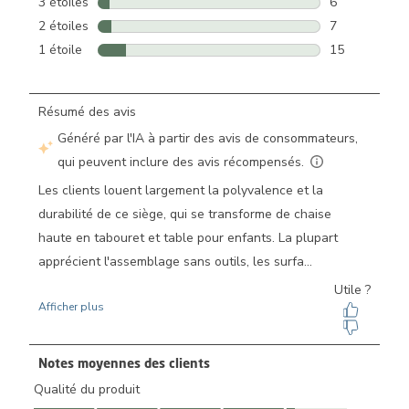
3 étoiles
étoiles
6
6 avis avec 3 
2 étoiles
étoiles
7
7 avis avec 2 
1 étoile
étoiles
15
15 avis avec 1
Notes moyennes des clients
Qualité du produit
Qualité du produit, 4.1 sur 5