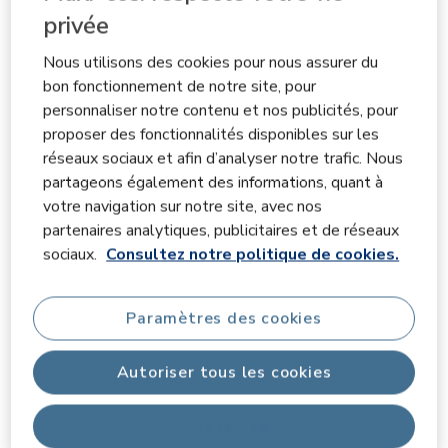
avis.
Best high chair ever! Look no Buy with
privée
confidence.
Fab-London
Nous utilisons des cookies pour nous assurer du
il y a 2 ans
bon fonctionnement de notre site, pour
personnaliser notre contenu et nos publicités, pour
I BOUGHT THIS HIGH CHAIR MAXI-COSI MOA
proposer des fonctionnalités disponibles sur les
RECENTLY AFTER TESTING 2 OTHERS HIGH CHAIR
réseaux sociaux et afin d’analyser notre trafic. Nous
AND I CAN ASSURE YOU THAT THE MAXI-COSI MOA IS
partageons également des informations, quant à
BY FAR THE BEST ONE IN THE MARKET. I’VE DONE A
votre navigation sur notre site, avec nos
THOROUGH TEST AND THIS ONE THICK ALL THE
partenaires analytiques, publicitaires et de réseaux
BOXES. BABY SEATS IN COMFORTABLE UPRIGHT
sociaux.
Consultez notre politique de cookies.
POSITION, THE TRAY IS ADJUSTABLE AND MAKES IT
EASIER FOR THE BABY TO REACH THE FOOD, THE
Paramètres des cookies
CHAIR IS VERY EASY TO CLEAN, IT’S LIKE A DREAM
FOR ANY PARENT. DISREGARD PREVIOUS REVIEWS
YOU READ HERE, AS MOST OF THEM ARE ABOUT THE
Autoriser tous les cookies
MOA FIRST EDITION. THEY HAVE CORRECTED ALL
THE FLAWS AND THIS NEW MOA IS GREAT. YOUR
Tout refuser
CHILD WON’T BE ABLE TO REMOVE THE TRAY WITH