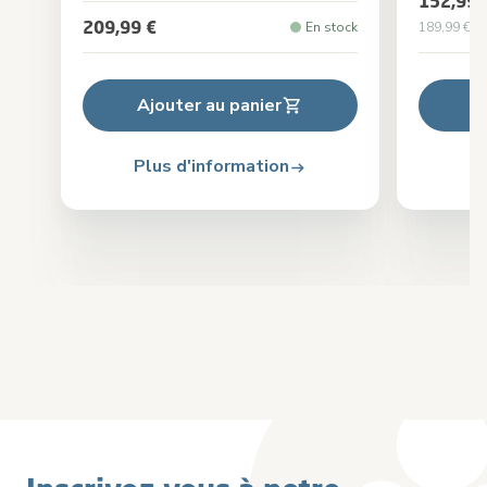
152,99 
209,99 €
En stock
189,99 €
Pr
Ajouter au panier
Plus d'information
Pl