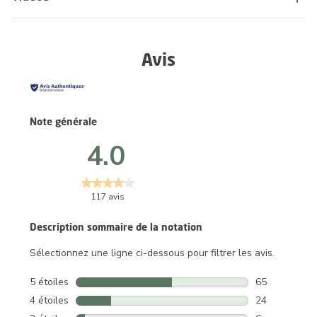
Avis
Note générale
4.0
117 avis
Description sommaire de la notation
Sélectionnez une ligne ci-dessous pour filtrer les avis.
5 étoiles
étoiles
65
65 avis avec 5
4 étoiles
étoiles
24
24 avis avec 4