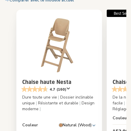
Comparer avec le modèle actuel
Chaise haute Nesta
Chaise
4.7
(160)
Dure toute une vie
|
Dossier inclinable
De la nai
unique
|
Résistante et durable
|
Design
facile
|
Com
moderne
|
Réglage f
Couleur
Couleur
Natural (Wood)