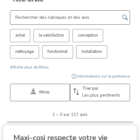
Zone de recherche de sujet et d'avis
achat
la satisfaction
conception
nettoyage
fonctionnel
installation
Afficher plus de filtres
Affi
Informations sur la pertinence
Trier par
filtres
Les plus pertinents
1
1
–
3 sur 117
avis
à
3
sur
5 sur 5 étoiles.
117
Maxi-cosi respecte votre vie