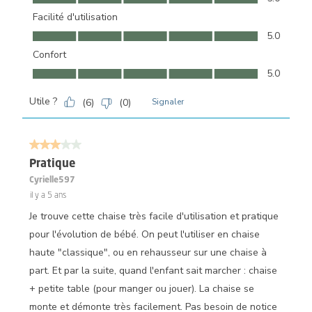
Facilité d'utilisation
Facilité d'utilisation, 5.0 sur 5
5.0
Confort
Confort, 5.0 sur 5
5.0
Utile ?
(
6
)
(
0
)
Signaler
3 sur 5 étoiles.
Pratique
Cyrielle597
il y a 5 ans
Je trouve cette chaise très facile d'utilisation et pratique
pour l'évolution de bébé. On peut l'utiliser en chaise
haute "classique", ou en rehausseur sur une chaise à
part. Et par la suite, quand l'enfant sait marcher : chaise
+ petite table (pour manger ou jouer). La chaise se
monte et démonte très facilement. Pas besoin de notice