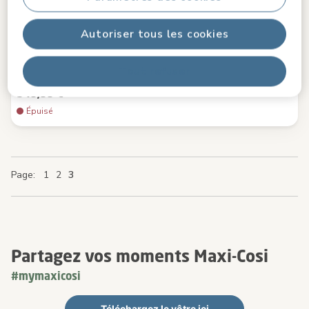
0.0
(0)
Autoriser tous les cookies
Rotation à une main FlexiSpin
|
Confort de sommeil optimal
|
Ventilation ClimaFlow
|
Protection G-CELL contre les chocs
latéraux
|
Tout refuser
349,99 €
Épuisé
Page
Page
Page
Page
You're currently reading page
Page
1
2
3
Partagez vos moments Maxi-Cosi
#mymaxicosi
Téléchargez le vôtre ici