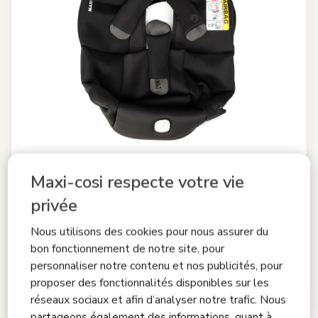
Maxi-cosi respecte votre vie
privée
Ensemble complet de housses pour le siège-auto
Pebble 360
Nous utilisons des cookies pour nous assurer du
bon fonctionnement de notre site, pour
0.0
(0)
personnaliser notre contenu et nos publicités, pour
proposer des fonctionnalités disponibles sur les
60,00 €
réseaux sociaux et afin d’analyser notre trafic. Nous
En stock
partageons également des informations, quant à