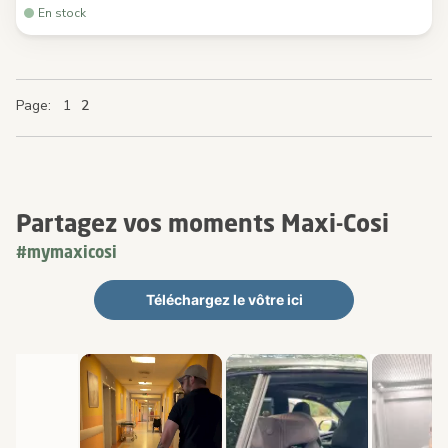
En stock
Page
Page
Page
You're currently reading page
Page
1
2
Partagez vos moments Maxi-Cosi
#mymaxicosi
Téléchargez le vôtre ici
Carrousel de médias
Carrousel avec photos de produits. Utilisez les boutons Précédent