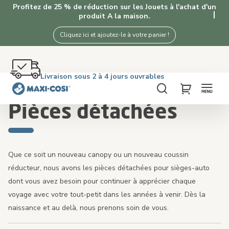
Profitez de 25 % de réduction sur les Jouets à l'achat d'un
produit A la maison.
Cliquez ici et ajoutez-le à votre panier !
Retour gratuit dans les 100 jours
Livraison sous 2 à 4 jours ouvrables
Livraison offerte dès €50. Achetez maintenant!
4,3★ de 5K+ clients satisfaits de nos produits
Accueil
Sièges auto
Pièces détachées
Chercher
My Cart
Pièces détachées
Que ce soit un nouveau canopy ou un nouveau coussin
réducteur, nous avons les pièces détachées pour sièges-auto
dont vous avez besoin pour continuer à apprécier chaque
voyage avec votre tout-petit dans les années à venir. Dès la
naissance et au delà, nous prenons soin de vous.