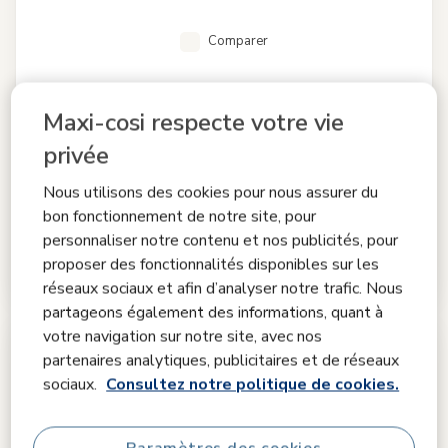
Comparer
Pearl Slide Pro
Maxi-cosi respecte votre vie
0.0
(0)
Installer et sortir votre bébé n'a jamais été aussi simple avec
privée
SLIDETECH®2
|
Confort de sommeil exceptionnel
|
ClimaFlow
pour la régulation de la température
|
Harnais facile à
Nous utilisons des cookies pour nous assurer du
installer
|
bon fonctionnement de notre site, pour
personnaliser notre contenu et nos publicités, pour
349,99 €
proposer des fonctionnalités disponibles sur les
En stock
réseaux sociaux et afin d’analyser notre trafic. Nous
partageons également des informations, quant à
votre navigation sur notre site, avec nos
partenaires analytiques, publicitaires et de réseaux
sociaux.
Consultez notre politique de cookies.