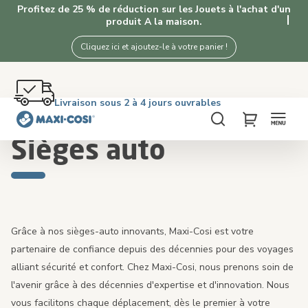
Profitez de 25 % de réduction sur les Jouets à l'achat d'un
produit A la maison.
Cliquez ici et ajoutez-le à votre panier !
Retour gratuit dans les 100 jours
Livraison sous 2 à 4 jours ouvrables
Livraison offerte dès €50. Achetez maintenant!
4,3★ de 5K+ clients satisfaits de nos produits
Accueil
Sièges auto
Chercher
My Cart
Sièges auto
Grâce à nos sièges-auto innovants, Maxi-Cosi est votre
partenaire de confiance depuis des décennies pour des voyages
alliant sécurité et confort. Chez Maxi-Cosi, nous prenons soin de
l'avenir grâce à des décennies d'expertise et d'innovation. Nous
vous facilitons chaque déplacement, dès le premier à votre