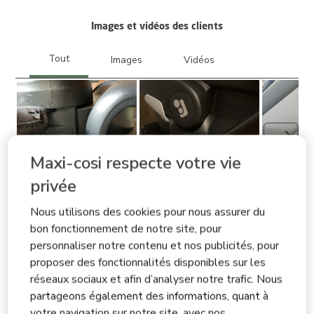
Images et vidéos des clients
Suiva
Maxi-cosi respecte votre vie
privée
Nous utilisons des cookies pour nous assurer du
Filtrer les avis
bon fonctionnement de notre site, pour
personnaliser notre contenu et nos publicités, pour
Zone de recherche de sujet et d'avis
proposer des fonctionnalités disponibles sur les
réseaux sociaux et afin d’analyser notre trafic. Nous
partageons également des informations, quant à
fonctionnel
achat
pour la voiture
votre navigation sur notre site, avec nos