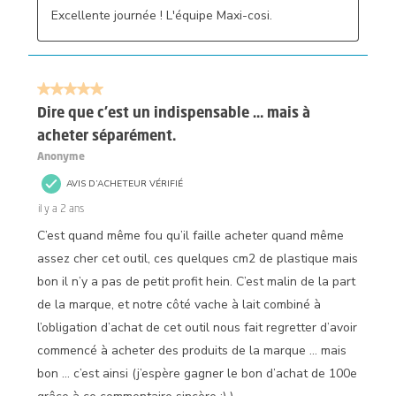
Excellente journée ! L'équipe Maxi-cosi.
5 sur 5 étoiles.
Dire que c’est un indispensable … mais à
acheter séparément.
Anonyme
AVIS D’ACHETEUR VÉRIFIÉ
il y a 2 ans
C’est quand même fou qu’il faille acheter quand même
assez cher cet outil, ces quelques cm2 de plastique mais
bon il n’y a pas de petit profit hein. C’est malin de la part
de la marque, et notre côté vache à lait combiné à
l’obligation d’achat de cet outil nous fait regretter d’avoir
commencé à acheter des produits de la marque … mais
bon … c’est ainsi (j’espère gagner le bon d’achat de 100e