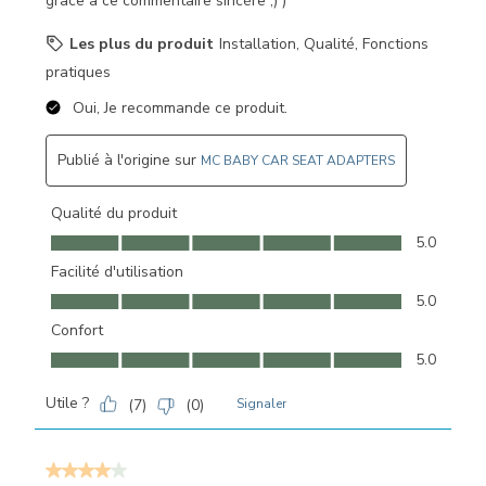
grâce à ce commentaire sincère ;) )
Les plus du produit
Installation, Qualité, Fonctions
pratiques
Oui, Je recommande ce produit.
Publié à l'origine sur
MC BABY CAR SEAT ADAPTERS
Qualité du produit
Qualité du produit, 5.0 sur 5
5.0
Facilité d'utilisation
Facilité d'utilisation, 5.0 sur 5
5.0
Confort
Confort, 5.0 sur 5
5.0
Utile ?
(
7
)
(
0
)
Signaler
4 sur 5 étoiles.