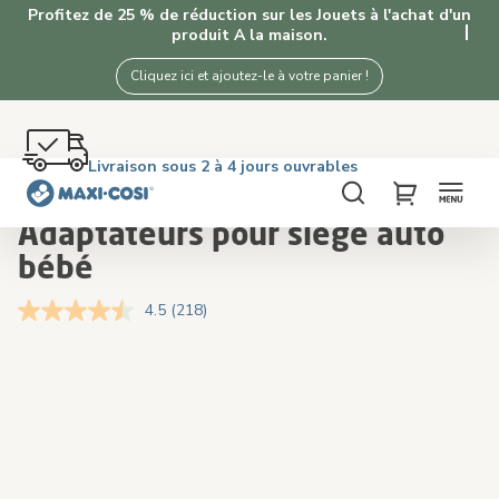
Profitez de 25 % de réduction sur les Jouets à l'achat d'un
produit A la maison.
Cliquez ici et ajoutez-le à votre panier !
Retour gratuit dans les 100 jours
Livraison sous 2 à 4 jours ouvrables
Livraison offerte dès €50. Achetez maintenant!
4,3★ de 5K+ clients satisfaits de nos produits
Accueil
Poussettes
Adaptateurs pour siège auto bébé
Chercher
My Cart
Adaptateurs pour siège auto
bébé
4.5
(218)
Lire
218
avis.
Skip
Skip
Lien
to
to
sur
the
the
la
même
end
beginning
page.
of
of
the
the
images
images