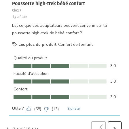
Poussette high-trek bébé confort
Clo17
il y a 4 ans
Est ce que ces adaptateurs peuvent convenir sur la
poussette high-trek de bébé confort ?
Les plus du produit
Confort de l'enfant
Qualité du produit
Qualité du produit, 3.0 sur 5
3.0
Facilité d'utilisation
Facilité d'utilisation, 3.0 sur 5
3.0
Confort
Confort, 3.0 sur 5
3.0
Utile ?
(
68
)
(
13
)
Signaler
Précédent
avi