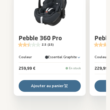
Pebble 360 Pro
Pebb
2.5
(15)
Couleur
Essential Graphite
Couleur
259,99 €
229,99 
En stock
Ajouter au panier
A