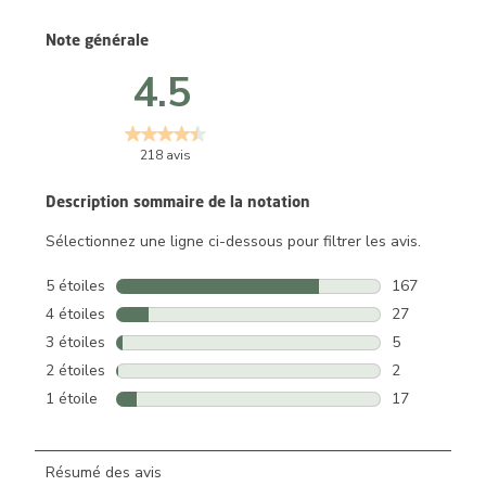
Note générale
4.5
218 avis
Description sommaire de la notation
Sélectionnez une ligne ci-dessous pour filtrer les avis.
5 étoiles
étoiles
167
167 avis avec 
4 étoiles
étoiles
27
27 avis avec 4
3 étoiles
étoiles
5
5 avis avec 3 
2 étoiles
étoiles
2
2 avis avec 2 
1 étoile
étoiles
17
17 avis avec 1