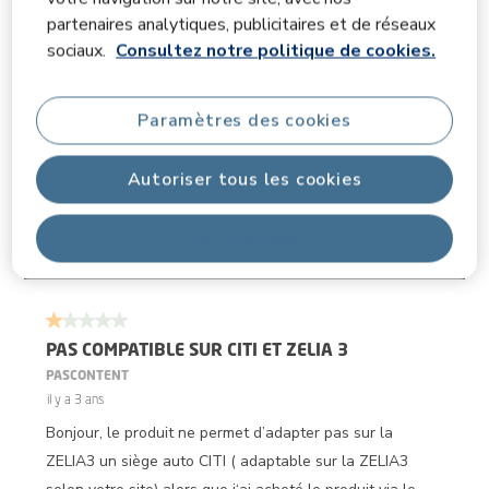
partenaires analytiques, publicitaires et de réseaux
facilité d'utilisation
compatibilité
ajusté
sociaux.
Consultez notre politique de cookies.
Afficher plus de filtres
Paramètres des cookies
Affi
Informations sur la pertinence
Trier par
filtres
Autoriser tous les cookies
Les plus pertinents
Tout refuser
1
1
–
3 sur 218
avis
à
3
sur
1 sur 5 étoiles.
218
avis.
PAS COMPATIBLE SUR CITI ET ZELIA 3
PASCONTENT
il y a 3 ans
Bonjour, le produit ne permet d’adapter pas sur la
ZELIA3 un siège auto CITI ( adaptable sur la ZELIA3