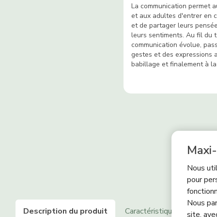
La communication permet a
et aux adultes d'entrer en 
et de partager leurs pensée
leurs sentiments. Au fil du 
communication évolue, pas
gestes et des expressions 
babillage et finalement à la
Maxi-
Nous uti
pour per
fonctionn
Nous par
Description du produit
Caractéristiques
Fonct
site, ave