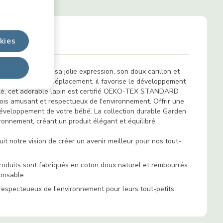
kies
 durables. Avec sa jolie expression, son doux carillon et
à la maison et en déplacement, il favorise le développement
clé, cet adorable lapin est certifié OEKO-TEX STANDARD
 fois amusant et respectueux de l'environnement. Offrir une
le développement de votre bébé. La collection durable Garden
ronnement, créant un produit élégant et équilibré
it notre vision de créer un avenir meilleur pour nos tout-
produits sont fabriqués en coton doux naturel et rembourrés
onsable.
 respecteueux de l'environnement pour leurs tout-petits.