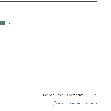
5.0
Trier par
Les plus pertinents
Affich
Informations sur la pertinence