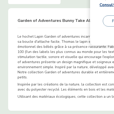
Consult
Garden of Adventures Bunny Take Along Rattle
Le hochet Lapin Garden of adventures incarne la vision de 
sa boucle d'attache facile, Thomas le lapin est le compagno
émotionnel des bébés grâce à sa présence rassurante. Fab
100 (l'un des labels les plus connus au monde pour les texti
stimulation tactile, sonore et visuelle qui encourage l'expl
of adventures présente un design magnifique et soigneux et
environnement simple. Inspiré par la nature, développé avec
Notre collection Garden of adventures durable et entièremen
petits.
Inspirée par les créations de la nature, la collection est 
avec du polyester recyclé. Les éléments en bois et les ma
Utilisant des matériaux écologiques, cette collection a un l