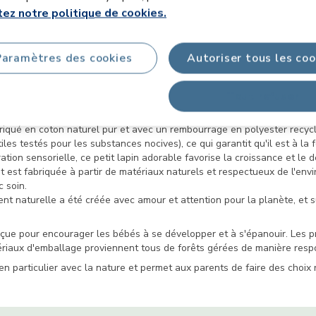
ez notre politique de cookies.
 Toy
Paramètres des cookies
Autoriser tous les coo
Tout refuser
Tiny Love de créant une collection complète de produits écologiques et
n idéal pour votre tout-petit, il lui permet de s'amuser et d'explorer 
riqué en coton naturel pur et avec un rembourrage en polyester recy
les testés pour les substances nocives), ce qui garantit qu'il est à la
oration sensorielle, ce petit lapin adorable favorise la croissance et 
 est fabriquée à partir de matériaux naturels et respectueux de l'envi
 soin.
t naturelle a été créée avec amour et attention pour la planète, et su
conçue pour encourager les bébés à se développer et à s'épanouir. Les 
tériaux d'emballage proviennent tous de forêts gérées de manière resp
ien particulier avec la nature et permet aux parents de faire des choix