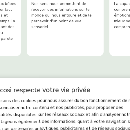
ux bébés
Nos sens nous permettent de
La capaci
contact
recevoir des informations sur le
comprend
s et
monde qui nous entoure et de le
émotions
temps, la
percevoir d'un point de vue
mieux se
sant des
sensoriel.
comprend
au
 parole.
cosi respecte votre vie privée
lisons des cookies pour nous assurer du bon fonctionnement de n
Informations sur le produit
sonnaliser notre contenu et nos publicités, pour proposer des
alités disponibles sur les réseaux sociaux et afin d’analyser notre
tageons également des informations, quant à votre navigation s
ionnalités
Conseils sur l'âge
Sécurité du produit & Té
c nos partenaires analytiques, publicitaires et de réseaux sociaux