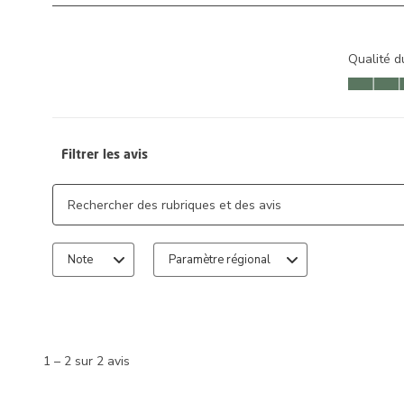
Qualité d
Qualité du
Filtrer les avis
Zone de recherche de sujet et d'avis
Note
Paramètre régional
1
à
2
1
–
2 sur 2
avis
sur
2
avis.