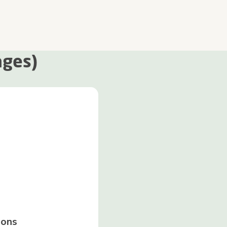
ages)
ions