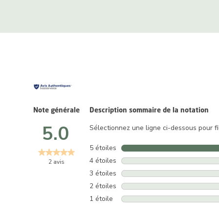
Note générale
Description sommaire de la notation
5.0
Sélectionnez une ligne ci-dessous pour fil
5 étoiles
étoiles
4 étoiles
étoiles
2 avis
3 étoiles
étoiles
2 étoiles
étoiles
1 étoile
étoiles