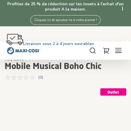
Profitez de 25 % de réduction sur les Jouets à l'achat d'un
produit A la maison.
Cliquez ici et ajoutez-le à votre panier !
Retour gratuit dans les 100 jours
Livraison sous 2 à 4 jours ouvrables
Livraison offerte dès €50. Achetez maintenant!
4,3★ de 5K+ clients satisfaits de nos produits
Accueil
Jouet
Mobile Musical Boho Chic
Chercher
My Cart
Tiny Love
Mobile Musical Boho Chic
(0)
Aucune
valeur
de
Skip
Skip
notation.
to
to
Lien
the
the
sur
la
end
beginning
même
of
of
page.
the
the
images
images