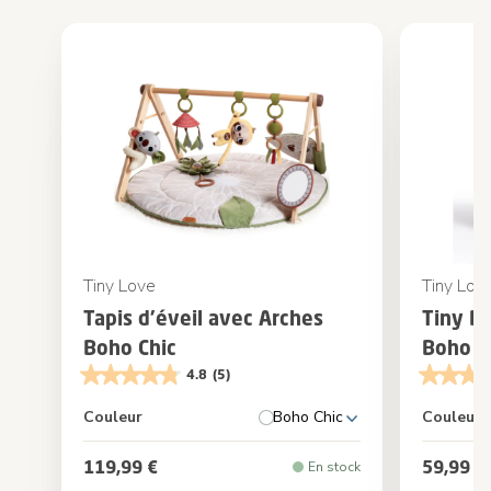
Tiny Love
Tiny Lov
Tapis d'éveil avec Arches
Tiny Dr
Boho Chic
Boho C
4.8
(5)
Couleur
Boho Chic
Couleur
119,99 €
59,99 €
En stock