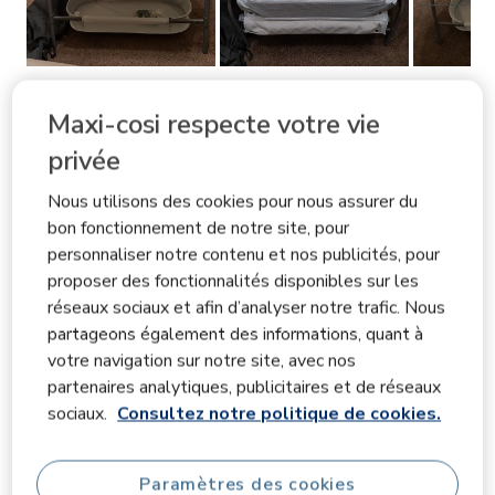
Filtrer les avis
Maxi-cosi respecte votre vie
Zone de recherche de sujet et d'avis
privée
Nous utilisons des cookies pour nous assurer du
la satisfaction
achat
qualité
confort
bon fonctionnement de notre site, pour
personnaliser notre contenu et nos publicités, pour
proposer des fonctionnalités disponibles sur les
matériel
fonctionnel
réseaux sociaux et afin d’analyser notre trafic. Nous
partageons également des informations, quant à
Afficher plus de filtres
votre navigation sur notre site, avec nos
Affi
Informations sur la pertinence
partenaires analytiques, publicitaires et de réseaux
Trier par
sociaux.
Consultez notre politique de cookies.
filtres
Les plus pertinents
Paramètres des cookies
1