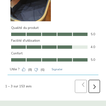
Qualité du produit
Qualité du produit, 5.0 sur 5
5.0
Facilité d'utilisation
Facilité d'utilisation, 4.0 sur 5
4.0
Confort
Confort, 5.0 sur 5
5.0
Utile ?
(
8
)
(
6
)
Signaler
Précédent
avi
1
–
3 sur 153
avis
Suivant
avis