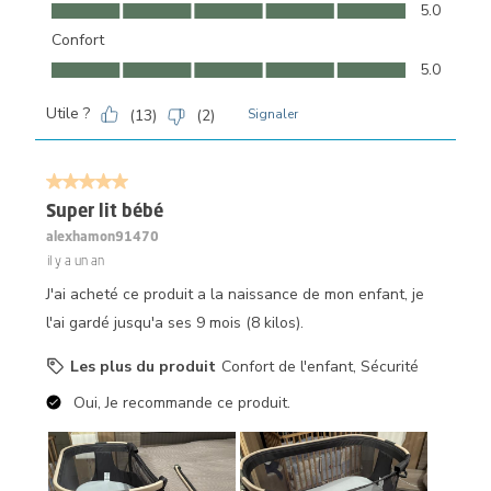
Facilité d'utilisation, 5.0 sur 5
5.0
Confort
Confort, 5.0 sur 5
5.0
Utile ?
(
13
)
(
2
)
Signaler
5 sur 5 étoiles.
Super lit bébé
alexhamon91470
il y a un an
J'ai acheté ce produit a la naissance de mon enfant, je
l'ai gardé jusqu'a ses 9 mois (8 kilos).
Les plus du produit
Confort de l'enfant, Sécurité
Oui, Je recommande ce produit.