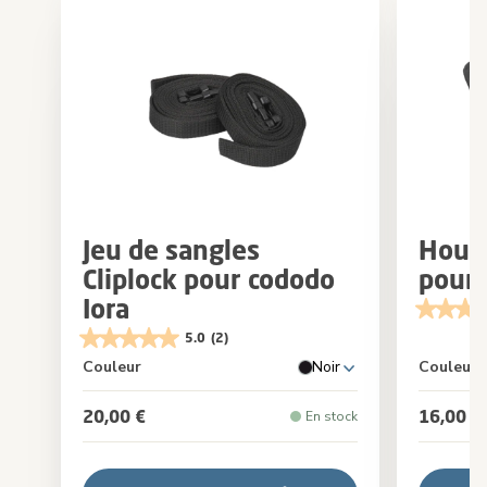
Jeu de sangles
Houss
Cliplock pour cododo
pour 
Iora
5.0
(2)
Couleur
Noir
Couleur
20,00 €
16,00 €
En stock