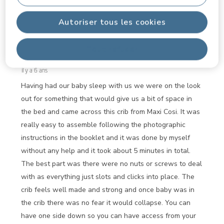
1
–
3 sur 153
avis
à
3
Autoriser tous les cookies
sur
5 sur 5 étoiles.
153
avis.
Seperate but close bed for baby
Tout refuser
smd
il y a 6 ans
Having had our baby sleep with us we were on the look
out for something that would give us a bit of space in
the bed and came across this crib from Maxi Cosi. It was
really easy to assemble following the photographic
instructions in the booklet and it was done by myself
without any help and it took about 5 minutes in total.
The best part was there were no nuts or screws to deal
with as everything just slots and clicks into place. The
crib feels well made and strong and once baby was in
the crib there was no fear it would collapse. You can
have one side down so you can have access from your